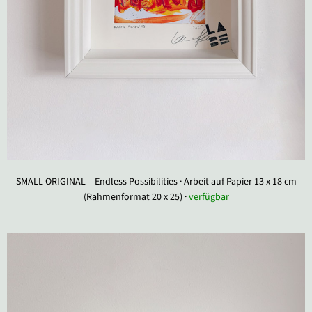
SMALL ORIGINAL – Endless Possibilities · Arbeit auf Papier 13 x 18 cm
(Rahmenformat 20 x 25) ·
verfügbar