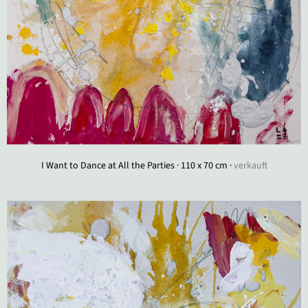
I Want to Dance at All the Parties · 110 x 70 cm ·
verkauft