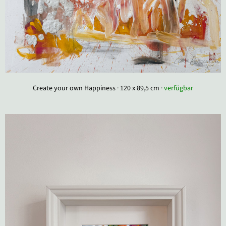
Create your own Happiness · 120 x 89,5 cm ·
verfügbar