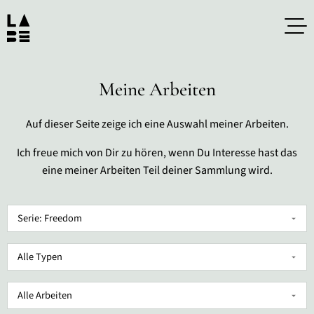
Men
Meine Arbeiten
Auf dieser Seite zeige ich eine Auswahl meiner Arbeiten.
Ich freue mich von Dir zu hören, wenn Du Interesse hast das
eine meiner Arbeiten Teil deiner Sammlung wird.
Serie
Typ
Arbeiten