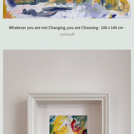
Whatever you are not Changing, you are Choosing · 100 x 140 cm ·
verkauft