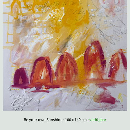
Be your own Sunshine · 100 x 140 cm ·
verfügbar