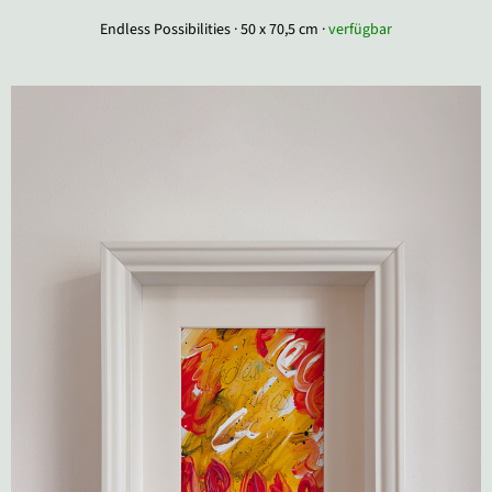
Endless Possibilities · 50 x 70,5 cm ·
verfügbar