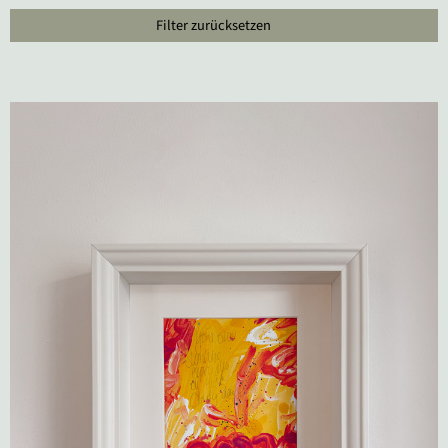
Filter zurücksetzen