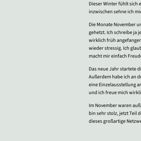
Dieser Winter fühlt sich 
inzwischen sehne ich mi
Die Monate November und
gehetzt. Ich schreibe ja
wirklich früh angefangen
wieder stressig. Ich glau
macht mir einfach Freude
Das neue Jahr startete d
Außerdem habe ich an dr
eine Einzelausstellung a
und ich freue mich wirkli
Im November waren auße
bin sehr stolz, jetzt Tei
dieses großartige Netzwe