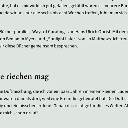
te, hat es mir wirklich gut gefallen, gefühlt waren es mehrere Büch
d da wir uns nur alle sechs bis acht Wochen treffen, fühlt man sich
Bücher parallel, „Ways of Curating“ von Hans Ulrich Obrist. Mit de
von Benjamin Myers und „Sunlight Later“ von Jo Matthews. Ich freu
wir diese Bücher gemeinsam besprechen.
de riechen mag
ine Duftmischung, die ich vor ein paar Jahren in einem kleinen Lad
r waren damals dort, weil eine Freundin geheiratet hat. Der Duft is
g und ein bisschen erdend. Genau das richtige für dieses Wetter. A
e mich schon drauf!