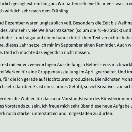
ehrlich gesagt extrem lang an. Wir hatten sehr viel Schnee – was ja e
ch wirklich sehr nach dem Frühling.
 Dezember waren unglaublich voll. Besonders die Zeit bis Weihnac
 jedes Jahr sehr viele Weihnachtskarten (so um die 70–80 Stück) un
 habe – und sogar auf einen handschriftlichen Text verzichtet hab
be, dieses Jahr setze ich mir im September einen Reminder. Auch wen
. Und ich möchte das eigentlich nicht missen.
irekt mit einer zweiwöchigen Ausstellung in Bethel – was mich wirkl
ei Werken für eine Gruppenausstellung im April gearbeitet. Und im
n, für die ich gerade auf Hochtouren produziere. Die nächsten Monate
ch sehr darüber. Es ist ein schönes Gefühl, so viel Kreatives vor sic
rdem die Wahlen für das neue Vorstandsteam des Künstlerinnenfor
l des Vorstands zu sein. Ich freue mich sehr über diese neue Aufgabe
rk noch stärker unterstützen und mitgestalten zu dürfen.