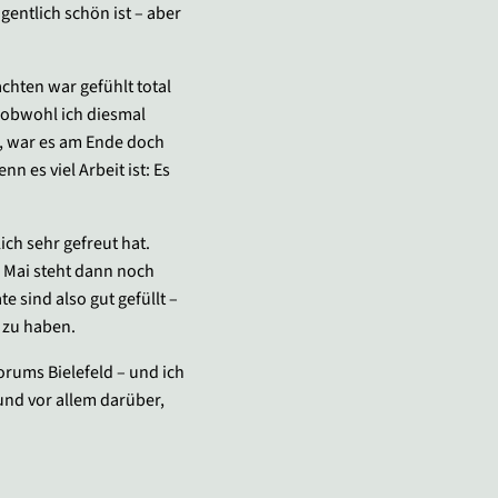
igentlich schön ist – aber
hten war gefühlt total
d obwohl ich diesmal
e, war es am Ende doch
n es viel Arbeit ist: Es
ich sehr gefreut hat.
 Mai steht dann noch
 sind also gut gefüllt –
h zu haben.
ums Bielefeld – und ich
 und vor allem darüber,