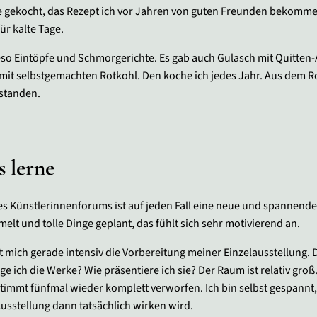
 gekocht, das Rezept ich vor Jahren von guten Freunden bekomme
ür kalte Tage.
eso Eintöpfe und Schmorgerichte. Es gab auch Gulasch mit Quitten-
mit selbstgemachten Rotkohl. Den koche ich jedes Jahr. Aus dem Ro
standen.
s lerne
des Künstlerinnenforums ist auf jeden Fall eine neue und spannend
elt und tolle Dinge geplant, das fühlt sich sehr motivierend an.
t mich gerade intensiv die Vorbereitung meiner Einzelausstellung. 
 ich die Werke? Wie präsentiere ich sie? Der Raum ist relativ groß.
stimmt fünfmal wieder komplett verworfen. Ich bin selbst gespannt
usstellung dann tatsächlich wirken wird.